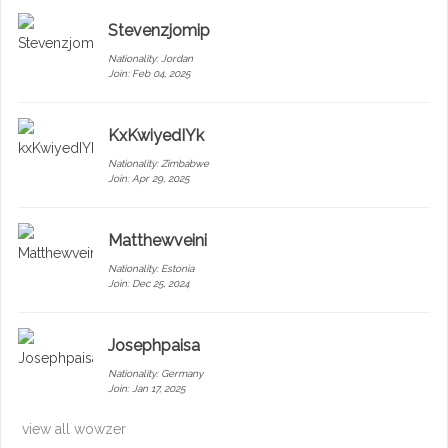
Stevenzjomip
Nationality:
Jordan
Join: Feb 04, 2025
KxKwiyedIYk
Nationality:
Zimbabwe
Join: Apr 29, 2025
Matthewveini
Nationality:
Estonia
Join: Dec 25, 2024
Josephpaisa
Nationality:
Germany
Join: Jan 17, 2025
view all wowzer