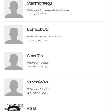
Stanmoreequ
Nationality:
Northern Mariana Islands
Join: Sep 23, 2024
Donaldbow
Nationality:
Papua New Guinea
Join: Aug 04, 2024
GlennTib
Nationality:
Angola
Join: Feb 14, 2025
SandraWah
Nationality:
Ecuador
Join: May 03, 2025
Aizat