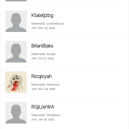
Ktaletjzbg
Nationality:
Luxembourg
Join: Nov 19, 2024
BrianBlaks
Nationality:
Kuwait
Join: Oct 27, 2024
Rizqisyah
Nationality:
Indonesia
Join: Nov 04, 2016
RGjLlxrWA
Nationality:
Zimbabwe
Join: Jan 18, 2025